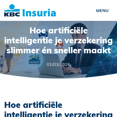
Ondernemers
Hoe artificiële
Verenigingen
intelligentie je verzekering
slimmer én sneller maakt
Particulieren
Over ons
01/03/2026
Bereken je prijs
Start met KBC Mobile
Nieuws
Vacatures
Hoe artificiële
Contact
intelligentie je verzekering